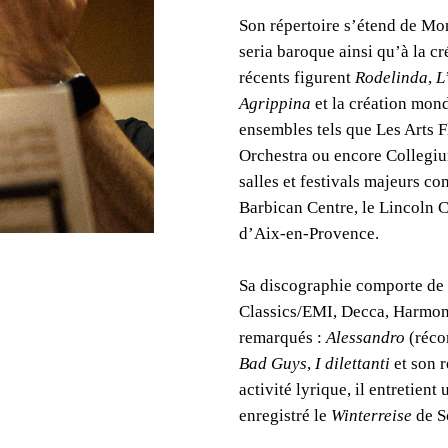
Son répertoire s’étend de Mon
seria baroque ainsi qu’à la 
récents figurent
Rodelinda
,
L
Agrippina
et la création mon
ensembles tels que Les Arts F
Orchestra ou encore Collegiu
salles et festivals majeurs 
Barbican Centre, le Lincoln Ce
d’Aix-en-Provence.
Sa discographie comporte de
Classics/EMI, Decca, Harmoni
remarqués :
Alessandro
(réco
Bad Guys
,
I dilettanti
et son 
activité lyrique, il entretien
enregistré le
Winterreise
de S