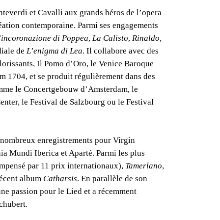
teverdi et Cavalli aux grands héros de l’opera
création contemporaine. Parmi ses engagements
’incoronazione di Poppea
,
La Calisto
,
Rinaldo
,
diale de
L’enigma di Lea
. Il collabore avec des
lorissants, Il Pomo d’Oro, le Venice Baroque
m 1704, et se produit régulièrement dans des
comme le Concertgebouw d’Amsterdam, le
nter, le Festival de Salzbourg ou le Festival
 nombreux enregistrements pour Virgin
a Mundi Iberica et Aparté. Parmi les plus
mpensé par 11 prix internationaux),
Tamerlano
,
récent album
Catharsis
. En parallèle de son
t une passion pour le Lied et a récemment
chubert.