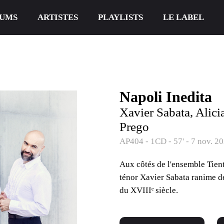
UMS
ARTISTES
PLAYLISTS
LE LABEL
Napoli Inedita
Xavier Sabata, Alic
Prego
AP404 - 1CD - 57' - 7 nov. 2
Aux côtés de l'ensemble Tient
ténor Xavier Sabata ranime de
du XVIIIᵉ siècle.