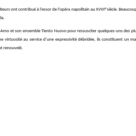
e
urs ont contribué à l’essor de l’opéra napolitain au XVIII
siècle. Beaucou
la.
cia Amo et son ensemble Tiento Nuovo pour ressusciter quelques-uns des plus
e virtuosité au service d’une expressivité débridée, ils constituent un m
nt renouvelé.