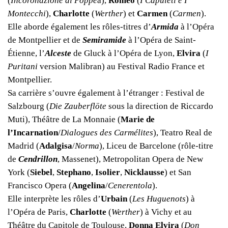
(
Incoronazione di Poppe
a),
Romeo
(
I Capuleti e I
Montecchi
),
Charlotte
(
Werther
) et
Carmen
(
Carmen
).
Elle aborde également les rôles-titres d’
Armida
à l’Opéra
de Montpellier et de
Semiramide
à l’Opéra de Saint-
Étienne, l’
Alceste
de Gluck à l’Opéra de Lyon,
Elvira
(
I
Puritani
version Malibran) au Festival Radio France et
Montpellier.
Sa carrière s’ouvre également à l’étranger : Festival de
Salzbourg (
Die Zauberflöte
sous la direction de Riccardo
Muti), Théâtre de La Monnaie (
Marie de
l’Incarnation
/
Dialogues des Carmélites
), Teatro Real de
Madrid (
Adalgisa
/
Norma
), Liceu de Barcelone (rôle-titre
de
Cendrillon
, Massenet), Metropolitan Opera de New
York (
Siebel
,
Stephano
,
Isolier
,
Nicklausse
) et San
Francisco Opera (
Angelina
/
Cenerentola
).
Elle interprète les rôles d’
Urbain
(
Les Huguenots
) à
l’Opéra de Paris,
Charlotte
(
Werther
) à Vichy et au
Théâtre du Capitole de Toulouse,
Donna Elvira
(
Don