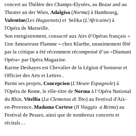
concert au Théâtre des Champs-Elysées, au Bozar and au
Theater an der Wien,
Adalgisa
(
Norma
) à Hambourg,
Valentine
(Les Huguenots) et
Selika (
L'Africaine
) à
l'Opéra de Marseille.
Son enregistrement, consacré aux Airs d’Opéras français «
Une Amoureuse Flamme » chez Klarthe, unanimement fêté
par la critique a été récemment récompensé d’un «Diamant
Opéra» par Opéra Magazine.
Karine Deshayes est Chevalier de la Légion d’honneur et
Officier des Arts et Lettres .
Parmi ses projets,
Concepcion
(
L'Heure Espagnole
) à
l'Opéra de Rome, le rôle-titre de
Norma
à l’Opéra National
du Rhin,
Vitellia
(
La Clemenza di Tito
) au Festival d'Aix-
en-Provence,
Madama Cortese
(
Il Viaggio a Reims
) au
Festival de Pesaro, ainsi que de nombreux concerts et
récitals…