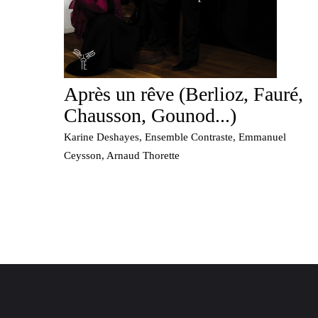
Apr​è​s un r​ê​ve (Berlioz, Faur​é​,
Chausson, Gounod​.​.​.​)
Karine Deshayes, Ensemble Contraste, Emmanuel
Ceysson, Arnaud Thorette