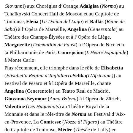
Giovann
i) aux Chorégies d’Orange
Adalgisa
(
Norma
) au
Tchaïkovski Concert Hall de Moscou et au Capitole de
Toulouse,
Elena
(
La Donna del Lago
) et
Balkis
(
Reine de
Saba
) à l’Opéra de Marseille,
Angelina
(
Cenerentola
) au
Théâtre des Champs-Élysées et à l’Opéra de Liège,
Marguerite
(
Damnation de Faust
) à l’Opéra de Nice et à
la Philharmonie de Paris,
Concepcion
(
L'Heure Espagnole
)
à Monte Carlo.
Plus récemment, elle triomphe dans le rôle de
Elisabetta
(
Elisabetta Regina d’Inghilterra
Selika
(L’Africaine)
) au
Festival de Pesaro et à l'Opéra de Marseille, chante
Angelina
(Cenerentola) au Teatro Real de Madrid,
Giovanna
Seymour
(
Anna Bolena
) à l'Opéra de Zürich,
Valentine
(
Les Huguenots
) au Théâtre Royal de la
Monnaie et dans le rôle-titre de
Norma
au Festival d’Aix-
en-Provence, L
a Comtesse
(
Nozze di Figaro
) au Théâtre
du Capitole de Toulouse,
Médée
(
Thésée
de Lully) en