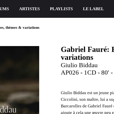
UMS
ARTISTES
PLAYLISTS
LE LABEL
es, th​è​mes & variations
Gabriel Faur​é​: 
variations
Giulio Biddau
AP026 - 1CD - 80' -
Giulio Biddau est un jeune pia
Ciccolini, son maître, lui a s
Barcarolles de Gabriel Fauré q
ajoute à cela une œuvre peu e