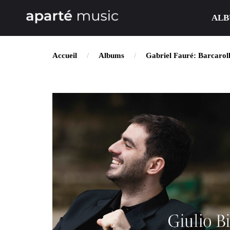
ALB
Accueil
Albums
Gabriel Faur​é​: Barcaroll